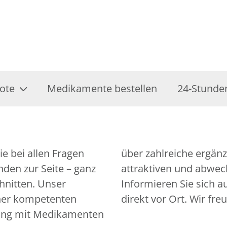
ote
Medikamente bestellen
24-Stunde
e bei allen Fragen
gebote bis hin zu
den zur Seite – ganz
attraktiven und abwec
chnitten. Unser
Informieren Sie sich 
iner kompetenten
direkt vor Ort. Wir fre
ung mit Medikamenten